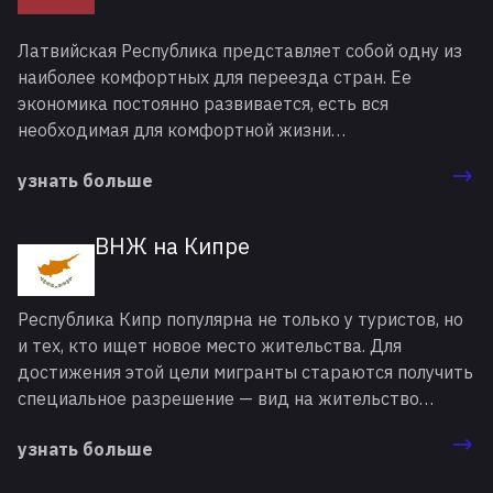
Латвийская Республика представляет собой одну из
наиболее комфортных для переезда стран. Ее
экономика постоянно развивается, есть вся
необходимая для комфортной жизни
инфраструктура. Государство является членом
узнать больше
Европейского союза, поэтому оформление вида на
жительство (ВНЖ) в Латвии открывает вам доступ к
широкому перечню преимуществ. Например, к
ВНЖ на Кипре
возможности беспрепятственно посещать любые из
стран Шенгенской зоны.
Республика Кипр популярна не только у туристов, но
и тех, кто ищет новое место жительства. Для
достижения этой цели мигранты стараются получить
специальное разрешение — вид на жительство
(ВНЖ). Этот документ предоставляет право на
узнать больше
временное или постоянное проживание на Кипре.