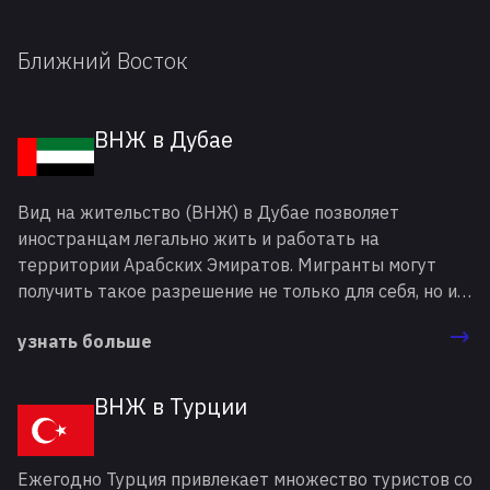
Ближний Восток
ВНЖ в Дубае
Вид на жительство (ВНЖ) в Дубае позволяет
иностранцам легально жить и работать на
территории Арабских Эмиратов. Мигранты могут
получить такое разрешение не только для себя, но и
для членов своей семьи, а при создании зарубежной
узнать больше
компании — для бизнес-партнеров. Сегодня в
Объединенных Арабских Эмиратах (ОАЭ) отмечается
значительный рост в разных секторах экономики,
ВНЖ в Турции
появляется большое количество возможностей для
трудоустройства. Это способствует увеличению
числа мигрантов, желающих получить ВНЖ в ОАЭ.
Ежегодно Турция привлекает множество туристов со