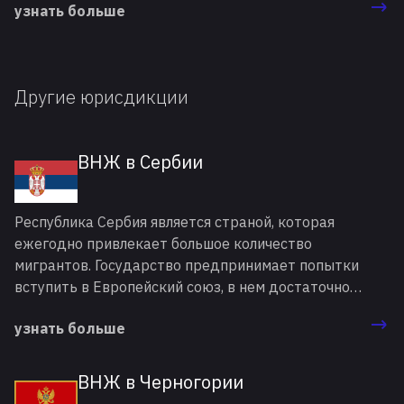
узнать больше
мигрантов, которых интересует получение вида на
жительство в Канаде.
Другие юрисдикции
ВНЖ в Сербии
Республика Сербия является страной, которая
ежегодно привлекает большое количество
мигрантов. Государство предпринимает попытки
вступить в Европейский союз, в нем достаточно
развит туризм и есть множество возможностей для
узнать больше
ведения предпринимательской деятельности.
Отдельного упоминания заслуживает вид на
жительство (ВНЖ) в Сербии. Этот документ
ВНЖ в Черногории
легализует статус иностранцев, а также открывает