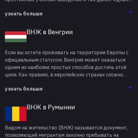
для переезда иностранцам нужно оформить
узнать больше
соответствующий статус — вид на жительство
(ВНЖ): Литва предоставляет его мигрантам, которые
выполняют ряд определенных условий.
ВНЖ в Венгрии
Если вы хотите проживать на территории Европы с
официальным статусом, Венгрия может оказаться
одним из наиболее простых способов достичь этой
цели. Как правило, в европейских странах сложно
получить вид на жительство (ВНЖ). Потому что
узнать больше
очередь из желающих составляет тысячи человек, а
квоты рассчитаны всего на несколько десятков. При
этом ВНЖ Венгрии является одним из наиболее
ВНЖ в Румынии
доступных вариантов, с помощью которого можно
переехать в Европу на постоянное место жительства.
Видом на жительство (ВНЖ) называется документ,
позволяющий мигрантам законно пребывать на