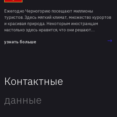
доступ к получению гражданства этой страны.
Ежегодно Черногорию посещают миллионы
туристов. Здесь мягкий климат, множество курортов
и красивая природа. Некоторым иностранцам
настолько здесь нравится, что они решают
перебраться сюда жить. Для этого мигрантам нужно
узнать больше
оформить вид на жительство (ВНЖ) в Черногории,
правильно подготовившись к процедуре
легализации.
Контактные
данные