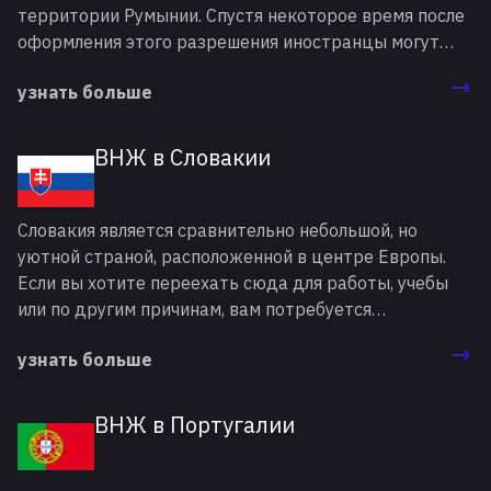
территории Румынии. Спустя некоторое время после
оформления этого разрешения иностранцы могут
рассчитывать на получение постоянного ВНЖ, а
узнать больше
затем — румынского гражданства.
ВНЖ в Словакии
Словакия является сравнительно небольшой, но
уютной страной, расположенной в центре Европы.
Если вы хотите переехать сюда для работы, учебы
или по другим причинам, вам потребуется
специальный документ — вид на жительство в
узнать больше
Словакии (ВНЖ). Он также называется словацкой
картой Побыту. Для оформления этого разрешения
обращайтесь к специалистам Incluence. Наши
ВНЖ в Португалии
эксперты ответят на все ваши вопросы и займутся
подготовкой необходимых документов.