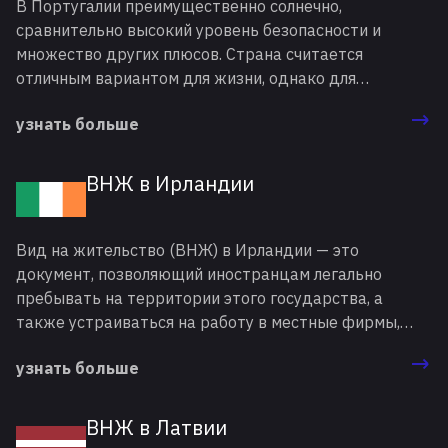
В Португалии преимущественно солнечно,
сравнительно высокий уровень безопасности и
множество других плюсов. Страна считается
отличным вариантом для жизни, однако для
переезда сюда мигрантам нужно получить вид на
узнать больше
жительство (ВНЖ) в Португалии. Сделать это можно
несколькими способами: купив недвижимость, начав
вести предпринимательскую деятельность, вступив
ВНЖ в Ирландии
в брак с гражданином страны и так далее. Однако
наиболее распространенным является получение
ВНЖ в Португалии за инвестиции. При этом
Вид на жительство (ВНЖ) в Ирландии — это
государство предлагает большое количество
документ, позволяющий иностранцам легально
вариантов того, куда можно вложить средства.
пребывать на территории этого государства, а
также устраиваться на работу в местные фирмы,
обучаться, получать различные соцвыплаты и так
узнать больше
далее. В зависимости от выбранной программы и
оснований для легализации, Ирландия вид на
жительство предоставляет на срок 2-5 лет.
ВНЖ в Латвии