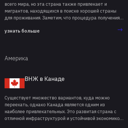
всего мира, но эта страна также привлекает и
мигрантов, находящихся в поиске хорошей страны
для проживания. Заметим, что процедура получения
вида на жительство (ВНЖ) в Турции имеет большое
узнать больше
количество нюансов, которые нужно учитывать
иностранцам.
Америка
ВНЖ в Канаде
Существует множество вариантов, куда можно
переехать, однако Канада является одним из
наиболее привлекательных. Это развитая страна с
отличной инфраструктурой и устойчивой экономикой,
предлагающая множество возможностей для