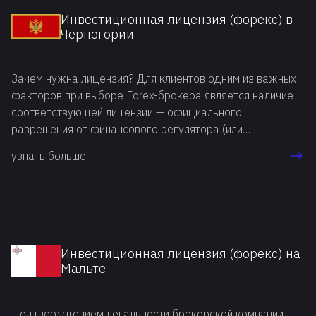
органы определенной страны.
Инвестиционная лицензия (форекс) в
Черногории
Зачем нужна лицензия? Для клиентов одним из важных
факторов при выборе Forex-брокера является наличие
соответствующей лицензии — официального
разрешения от финансового регулятора (или
специальной финансовой комиссии). Forex-брокеру
узнать больше
лицензия открывает доступ к профессиональным
фондовым рынкам и дает законное право на
проведение торговых операций. Для трейдеров и
инвесторов лицензия — это гарантия надежности и
хорошей репутации брокера.
Инвестиционная лицензия (форекс) на
Мальте
Подтверждением легальности брокерской компании,