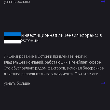
узнать больше
активами, бизнесмены регистрируют в Белизе
инвестиционные компании.
Инвестиционная лицензия (форекс) в
Эстонии
Лицензирование в Эстонии привлекает многих
владельцев компаний, работающих в гемблинг-сфере.
Это обусловлено рядом факторов, включая бессрочное
действие разрешительного документа. При этом его
достаточно получить всего раз: на один или все
узнать больше
разновидности инвестиционных услуг. Такие лицензии
предоставляют компаниям право на ведение
деятельности в любой стране, являющейся участником
Евросоюза. При этом владельцам бизнеса достаточно
только уведомлять соответствующие регулирующие