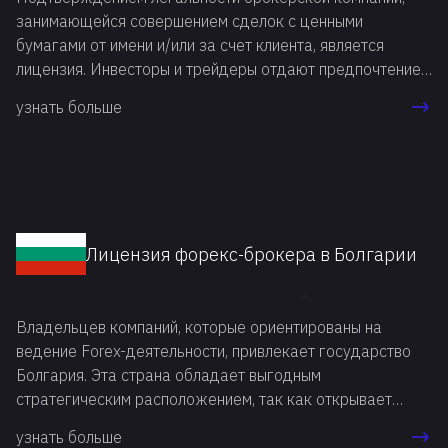
занимающейся совершением сделок с ценными
бумагами от имени и/или за счет клиента, является
лицензия. Инвесторы и трейдеры отдают предпочтение
лицензированным финансовым посредникам, поскольку
узнать больше
понимают, что с нелегальным брокером нельзя
рассчитывать на получение юридической поддержки
при возникновении конфликтных ситуаций.
Лицензия форекс-брокера в Болгарии
Владельцев компаний, которые ориентированы на
ведение Forex-деятельности, привлекает государство
Болгария. Эта страна обладает выгодным
стратегическим расположением, так как открывает
доступ к Евросоюзу, а также рынкам Центральной и
узнать больше
Восточной Европы.