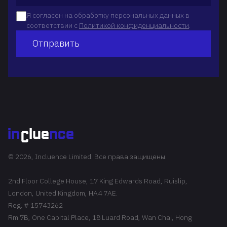
Я согласен на обработку персональных данных в
соответствии с
Политикой конфиденциальности
.
Отправить
© 2026, Incluence Limited. Все права защищены.
2nd Floor College House, 17 King Edwards Road, Ruislip,
London, United Kingdom, HA4 7AE.
Reg. # 15743262
Rm 7B, One Capital Place, 18 Luard Road, Wan Chai, Hong