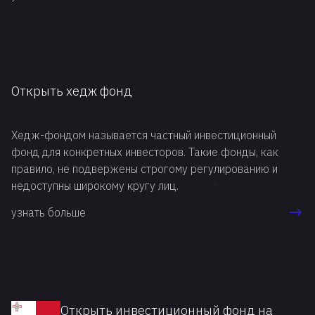
стало причиной повышенного внимания со стороны
бизнесменов, желающих открыть инвестиционные
фонды в Эстонии и получать прибыль от деятельности
такой структуры.
Открыть хедж фонд
Хедж-фондом называется частный инвестиционный
фонд для конкретных инвесторов. Такие фонды, как
правило, не подвержены строгому регулированию и
недоступны широкому кругу лиц.
узнать больше
Открыть инвестиционный фонд на