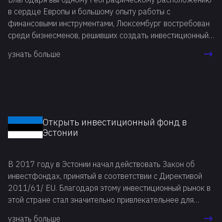
в сердце Европы и большому опыту работы с
финансовыми инструментами, Люксембург востребован
среди бизнесменов, решивших создать инвестиционный
фонд в этой стране. Она является ведущим
узнать больше
инвестиционным центром в ЕС и занимает второе место
в мире после США. Во многом это обусловлено
продуманной нормативно-правовой базой, сочетающей
высокую степень защиты инвесторов и гибкость во
многих других вопросах.
Открыть инвестиционный фонд в
Эстонии
В 2017 году в Эстонии начал действовать Закон об
инвестфондах, принятый в соответствии с Директивой
2011/61/ EU. Благодаря этому инвестиционный рынок в
этой стране стал значительно привлекательнее для
инвесторов и более конкурентоспособным. Все это
узнать больше