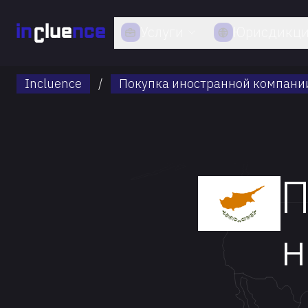
Услуги
Юрисдикц
Incluence
/
Покупка иностранной компани
П
н