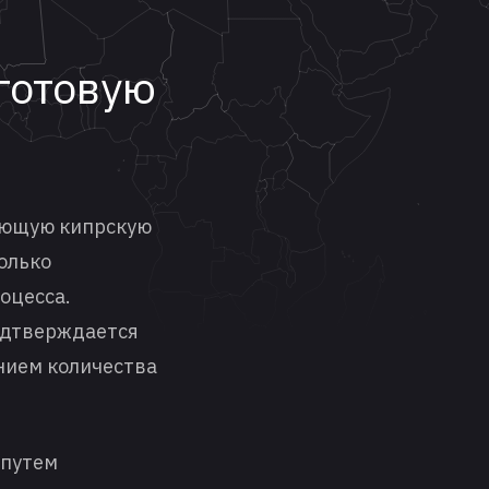
 готовую
вующую кипрскую
колько
оцесса.
одтверждается
нием количества
 путем