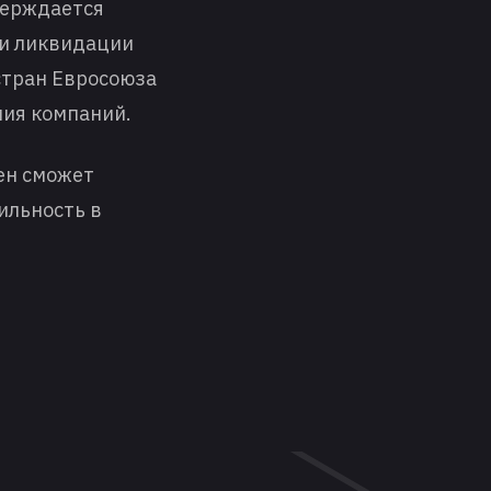
верждается
 и ликвидации
 стран Евросоюза
ния компаний.
ен сможет
ильность в