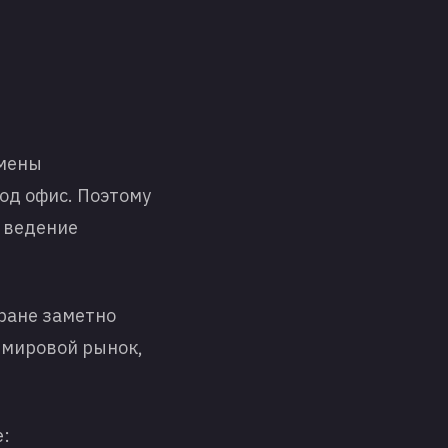
смены
од офис. Поэтому
ь ведение
тране заметно
 мировой рынок,
е: