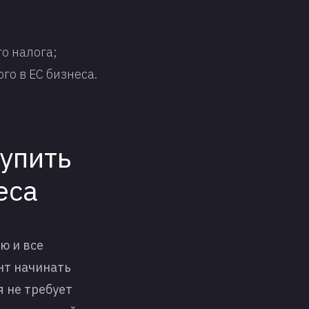
о налога;
о в ЕС бизнеса.
купить
еса
ю и все
нт начинать
 не требует