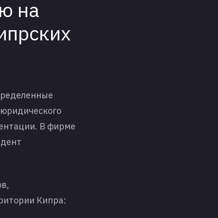
ю на
ипрских
определенные
а юридического
ментации. В фирме
идент
в,
ритории Кипра: