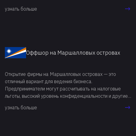
International Business Company (IBC). Если такие
узнать больше
компании физически расположены за пределами
Белиза, они освобождаются от налогов. Однако это не
единственная причина, почему рекомендуется открыть
оффшор в Белизе.
Оффшор на Маршалловых островах
Открытие фирмы на Маршалловых островах — это
отличный вариант для ведения бизнеса.
Предприниматели могут рассчитывать на налоговые
льготы, высокий уровень конфиденциальности и другие
преимущества. Примечательная сильная сторона этой
узнать больше
юрисдикции в том, что не нужно заверять
предоставляемую документацию у нотариуса.