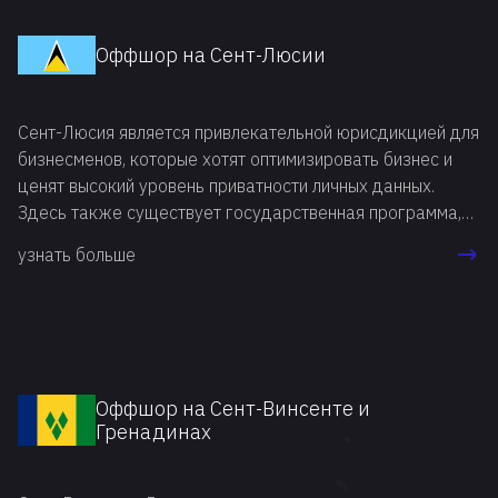
Оффшор на Сент-Люсии
Сент-Люсия является привлекательной юрисдикцией для
бизнесменов, которые хотят оптимизировать бизнес и
ценят высокий уровень приватности личных данных.
Здесь также существует государственная программа,
согласно которой за вклад в Национальный
узнать больше
экономический фонд можно получить гражданство
Сент-Люсии. В 2019 году в Сент-Люсии были приняты
изменения, касающиеся регистрации и работы
International Business Company (IBC). Это позволило
государству выполнить основные требования OECD и
FATF, при этом сохранив плюсы для деятельности IBC.
Оффшор на Сент-Винсенте и
Гренадинах