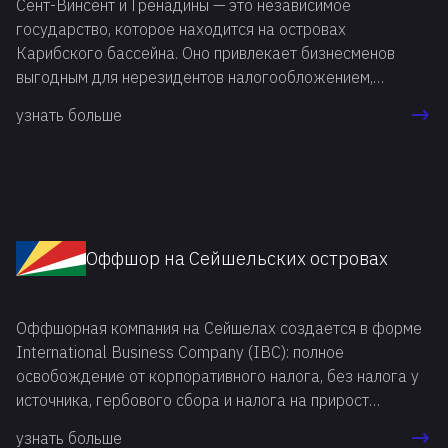
Сент-Винсент и Гренадины — это независимое
государство, которое находится на островах
Карибского бассейна. Оно привлекает бизнесменов
выгодным для нерезидентов налогообложением,
лояльным законодательством, а также некоторыми
узнать больше
дополнительными особенностями, связанными с
международной бизнес-деятельностью.
Оффшор на Сейшельских островах
Оффшорная компания на Сейшелах создается в форме
International Business Company (IBC): полное
освобождение от корпоративного налога, без налога у
источника, гербового сбора и налога на прирост
капитала, без валютного контроля, с закрытым
узнать больше