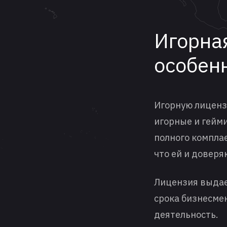
Игорная
особен
Игорную лицензи
игорные и гейм
полного комплае
что ей и довер
Лицензия выдает
срока бизнесме
деятельность.