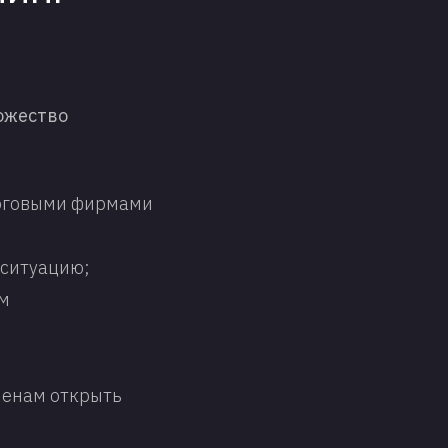
ожество
орговыми фирмами
 ситуацию;
ам
менам открыть