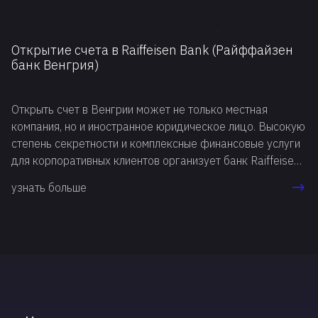
Открытие счета в Raiffeisen Bank (Райффайзен
банк Венгрия)
Открыть счет в Венгрии может не только местная
компания, но и иностранное юридическое лицо. Высокую
степень секретности и комплексные финансовые услуги
для корпоративных клиентов организует банк Raiffeisen.
Райффайзен Банк, Венгрия, предлагает открыть
узнать больше
расчетные и инвестиционные счета, от клиента
требуется личное посещение банка.