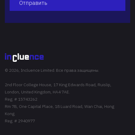
Отправить
© 2026, Incluence Limited. Все права защищены.
2nd Floor College House, 17 King Edwards Road, Ruislip,
London, United Kingdom, HA4 7AE.
Reg. # 15743262
Rm 7B, One Capital Place, 18 Luard Road, Wan Chai, Hong
Kong.
Reg. # 2940977