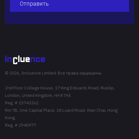
Отправить
© 2026, Incluence Limited. Все права защищены.
2nd Floor College House, 17 King Edwards Road, Ruislip,
London, United Kingdom, HA4 7AE.
Reg. # 15743262
Rm 7B, One Capital Place, 18 Luard Road, Wan Chai, Hong
Kong.
Reg. # 2940977