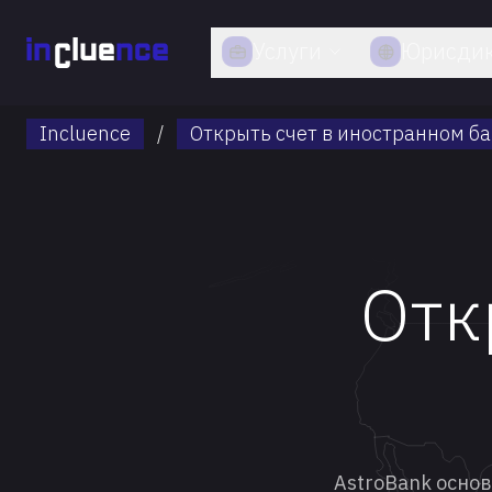
Услуги
Юрисди
Incluence
/
Открыть счет в иностранном б
Отк
AstroBank основ