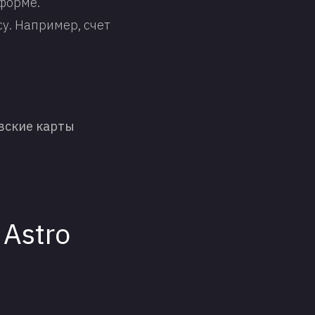
 форме.
. Например, счет
вские карты
Astro