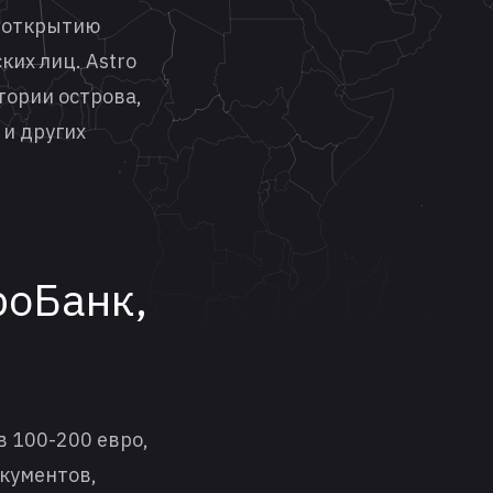
о открытию
их лиц. Astro
тории острова,
 и других
роБанк,
в 100-200 евро,
окументов,