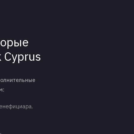
торые
 Cyprus
полнительные
м:
бенефициара.