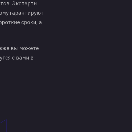
етов
. Эксперты
тому гарантируют
роткие сроки, а
акже вы можете
тся с вами в