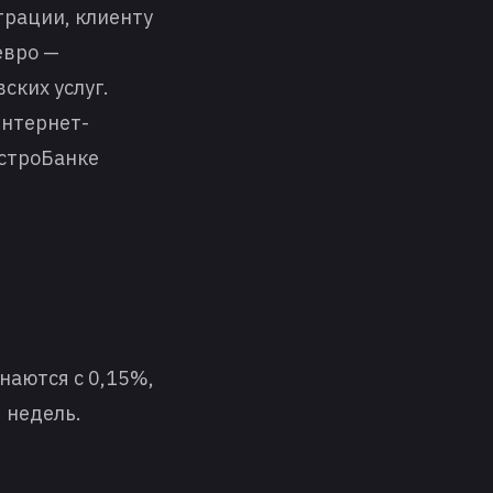
трации, клиенту
евро —
ских услуг.
интернет-
АстроБанке
наются с 0,15%,
 недель.