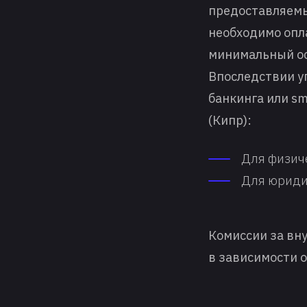
предоставляемы
необходимо опл
минимальный ост
Впоследствии у
банкинга или s
(Кипр):
Для физиче
Для юридич
Комиссии за вн
в зависимости о